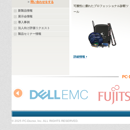
»
問い合わせをする
可搬性に優れたプロフェッショナル診断ツ
新製品情報
ール
展示会情報
導入事例
法人向け評価リクエスト
製品セミナー情報
詳細情報
© 2025 PC-Doctor, Inc. ALL RIGHTS RESERVED.